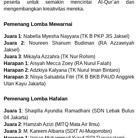
peserta untuk semakin mencintai Al-Qur’an dan 
mengembangkan kreativitas mereka.
Pemenang Lomba Mewarnai
Juara 1
: Nabella Myesha Nayyara (TK B PKP JIS Jaksel)
Juara 2
: Noureen Shanum Budiman (RA Azzawiyah 
Jaksel)
Juara 3
: Mikayla Azzahra (TK Nur Rohim)
Harapan 1
: Aisyah Mecca Zoey (RA Nurul Falah)
Harapan 2
: Adzkiya Kalyana (TK Nurul Iman Bintaro)
Harapan 3
: Nisya Salsabila Fitri (TK B BKB PAUD Anggrek 
Utan Kayu Jakarta)
Pemenang Lomba Hafalan
Juara 1
: Shaqilla Ayundia Ramadhani (SDN Lebak Bulus 
04 Jakarta)
Juara 2
: Hamzah Azizi (MITQ Mata Air Ilmu)
Juara 3
: M. Kareem Albarra (SDIT Al-Muqorrobin)
Harapan 1
: Izqian Muhammad Yusuf (SDI Darussalam)