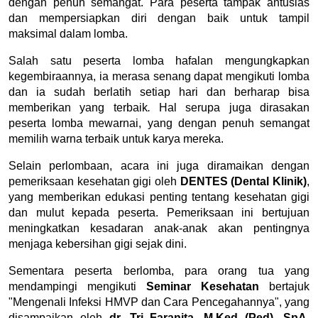
dengan penuh semangat. Para peserta tampak antusias 
dan mempersiapkan diri dengan baik untuk tampil 
maksimal dalam lomba.
Salah satu peserta lomba hafalan mengungkapkan 
kegembiraannya, ia merasa senang dapat mengikuti lomba 
dan ia sudah berlatih setiap hari dan berharap bisa 
memberikan yang terbaik
.
 Hal serupa juga dirasakan 
peserta lomba mewarnai, yang dengan penuh semangat 
memilih warna terbaik untuk karya mereka.
Selain perlombaan, acara ini juga diramaikan dengan 
pemeriksaan kesehatan gigi oleh 
DENTES (Dental Klinik)
, 
yang memberikan edukasi penting tentang kesehatan gigi 
dan mulut kepada peserta. Pemeriksaan ini bertujuan 
meningkatkan kesadaran anak-anak akan pentingnya 
menjaga kebersihan gigi sejak dini.
Sementara peserta berlomba, para orang tua yang 
mendampingi mengikuti 
Seminar Kesehatan
 bertajuk 
"Mengenali Infeksi HMVP dan Cara Pencegahannya", yang 
disampaikan oleh 
dr. Tri Faranita, M.Ked (Ped), SpA
, 