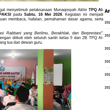
at menyelimuti pelaksanaan Munaqosyah Akhir 
TPQ Al-
Ar
PAKSI
 pada 
Sabtu, 16 Mei 2026
. Kegiatan ini menjadi 
an membaca, hafalan, pemahaman dasar agama, serta 
20
si Rabbani yang Berilmu, Berakhlak, dan Berprestasi”
, 
20
ngan diikuti oleh seluruh santri kelas 5 dan 2B TPQ Al-
ang tua dan dewan guru.
20
20
20
20