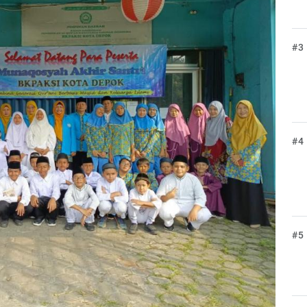
#3
#4
#5