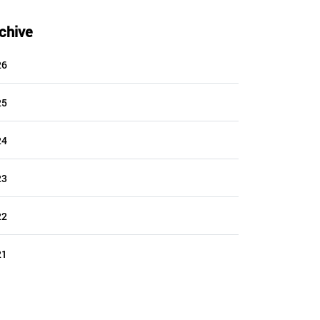
chive
26
25
24
23
22
21