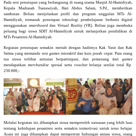
Pada sesi penutupan yang berlangsung di ruang utama Masjid Al-Hamidiyah,
Kepala Madrasah Tsanawiyah, Hari Abdus Salam, S.Pd., memberikan
sambutan. Beliau menjelaskan profil dan program unggulan MTs Al-
Hamidiyah, termasuk penerapan teknologi pembelajaran berbasis digital
menggunakan
smartboard
dan
Virtual Reality
(VR). Beliau juga membuka
peluang bagi siswa SDIT Al-Hamidiyah untuk melanjutkan pendidikan di
MTs Pesantren Al-Hamidiyah.
Kegiatan penutupan semakin meriah dengan hadirnya Kak Yasir dan Kak
Salma yang memandu sesi
games
interaktif dan kuis jawab cepat. Para orang
tua siswa terlihat antusias berpartisipasi, dan pemenang dari
games
mendapatkan
merchandise
spesial serta voucher belanja senilai total Rp
250.000,-.
Melalui kegiatan ini, diharapkan siswa memperoleh wawasan yang lebih luas
tentang kehidupan pesantren serta semakin termotivasi untuk terus belajar.
Acara ini juga diharapkan dapat mempererat hubungan antara siswa, orang