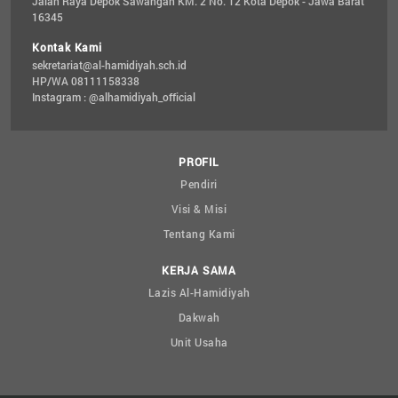
Jalan Raya Depok Sawangan KM. 2 No. 12 Kota Depok - Jawa Barat 
16345
Kontak Kami
sekretariat@al-hamidiyah.sch.id
HP/WA 08111158338
Instagram : @alhamidiyah_official
PROFIL
Pendiri
Visi & Misi
Tentang Kami
KERJA SAMA
Lazis Al-Hamidiyah
Dakwah
Unit Usaha