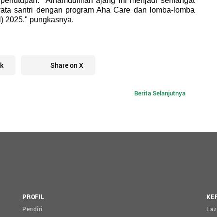
nutupan. "Alhamdulillah ajang ini menjadi semangat 
ata santri dengan program Aha Care dan lomba-lomba 
l) 2025," pungkasnya.
k
Share on X
Berita Selanjutnya
PROFIL
KE
Pendiri
Laz