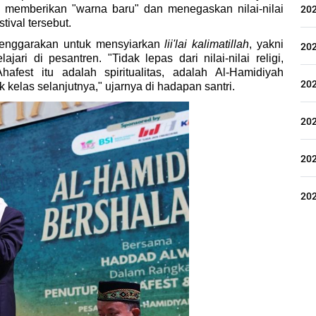
20
 memberikan "warna baru" dan menegaskan nilai-nilai 
stival tersebut.
enggarakan untuk mensyiarkan 
lii'lai kalimatillah
, yakni 
20
ajari di pesantren. "Tidak lepas dari nilai-nilai religi, 
afest itu adalah spiritualitas, adalah Al-Hamidiyah 
20
 kelas selanjutnya," ujarnya di hadapan santri.
20
20
20