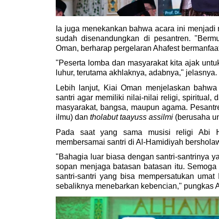
Ia juga menekankan bahwa acara ini menjadi 
sudah disenandungkan di pesantren. "Bermus
Oman, berharap pergelaran Ahafest bermanfaat
"Peserta lomba dan masyarakat kita ajak untuk
luhur, terutama akhlaknya, adabnya," jelasnya.
Lebih lanjut, Kiai Oman menjelaskan bahwa
santri agar memiliki nilai-nilai religi, spiritua
masyarakat, bangsa, maupun agama. Pesantre
ilmu) dan
 tholabut taayuss assilmi
 (berusaha u
Pada saat yang sama musisi religi Abi H
membersamai santri di Al-Hamidiyah bersholaw
"Bahagia luar biasa dengan santri-santrinya y
sopan menjaga batasan batasan itu. Semoga 
santri-santri yang bisa mempersatukan umat R
sebaliknya menebarkan kebencian," pungkas A