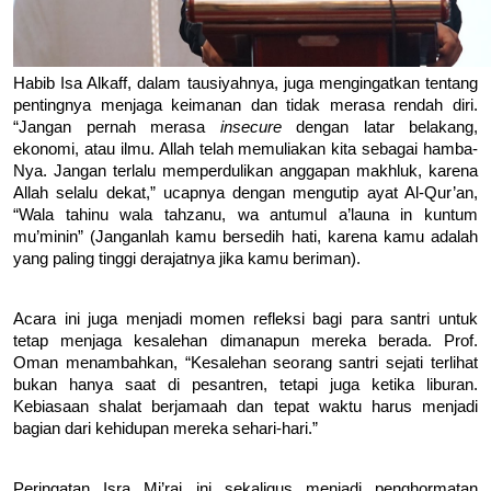
Habib Isa Alkaff, dalam tausiyahnya, juga mengingatkan tentang 
pentingnya menjaga keimanan dan tidak merasa rendah diri. 
“Jangan pernah merasa 
insecure 
dengan latar belakang, 
ekonomi, atau ilmu. Allah telah memuliakan kita sebagai hamba-
Nya. Jangan terlalu memperdulikan anggapan makhluk, karena 
Allah selalu dekat,” ucapnya dengan mengutip ayat Al-Qur’an, 
“Wala tahinu wala tahzanu, wa antumul a’launa in kuntum 
mu’minin” (Janganlah kamu bersedih hati, karena kamu adalah 
yang paling tinggi derajatnya jika kamu beriman).
Acara ini juga menjadi momen refleksi bagi para santri untuk 
tetap menjaga kesalehan dimanapun mereka berada. Prof. 
Oman menambahkan, “Kesalehan seorang santri sejati terlihat 
bukan hanya saat di pesantren, tetapi juga ketika liburan. 
Kebiasaan shalat berjamaah dan tepat waktu harus menjadi 
bagian dari kehidupan mereka sehari-hari.”
Peringatan Isra Mi’raj ini sekaligus menjadi penghormatan 