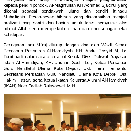
kepada pendiri pondok, Al-Maghfurlah KH Achmad Sjaichu, yang 
dikenal sebagai pendakwah ulung dan pendiri Ittihadul 
Muballighin. Pesan-pesan hikmah yang disampaikan menjadi 
motivasi bagi santri dan hadirin untuk terus bersyukur atas 
nikmat Allah serta memperkokoh iman dan ilmu sebagai bekal 
kehidupan.
Peringatan Isra Mi'raj ditutup dengan doa oleh Wakil Kepala 
Pengasuh Pesantren Al-Hamidiyah, 
KH. Abdul Rasyid M, Lc
. 
Turut hadir dalam acara tersebut Kepala Divisi Dakwah Yayasan 
Islam Al-Hamidiyah, 
KH. Jauhari Sadji, Lc.
, Ketua Persatuan 
Guru Nahdlatul Ulama Kota Depok, 
Ust. Heru Hermanto
, 
Sekretaris Persatuan Guru Nahdlatul Ulama Kota Depok, 
Ust. 
Hakim Hasan
, serta Ketua Ikatan Keluarga Alumni Al-Hamidiyah 
(IKAH) 
Noer Fadilah Raissoevel, M.H
.