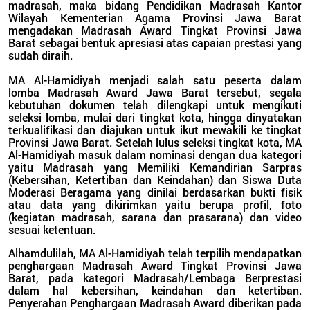
madrasah, maka bidang Pendidikan Madrasah Kantor
Wilayah Kementerian Agama Provinsi Jawa Barat
mengadakan Madrasah Award Tingkat Provinsi Jawa
Barat sebagai bentuk apresiasi atas capaian prestasi yang
sudah diraih.
MA Al-Hamidiyah menjadi salah satu peserta dalam
lomba
Madrasah Award Jawa Barat tersebut, segala
kebutuhan dokumen telah dilengkapi untuk mengikuti
seleksi lomba, mulai dari tingkat kota, hingga dinyatakan
terkualifikasi dan diajukan untuk ikut mewakili ke tingkat
Provinsi Jawa Barat. Setelah lulus seleksi tingkat kota, MA
Al-Hamidiyah masuk dalam nominasi dengan dua kategori
yaitu
Madrasah yang Memiliki Kemandirian Sarpras
(Kebersihan, Ketertiban dan Keindahan)
dan
Siswa Duta
Moderasi Beragama yang dinilai berdasarkan bukti fisik
atau data yang dikirimkan yaitu berupa profil, foto
(kegiatan madrasah, sarana dan prasarana) dan video
sesuai ketentuan.
Alhamdulilah, MA Al-Hamidiyah telah terpilih mendapatkan
penghargaan Madrasah Award Tingkat Provinsi Jawa
Barat, pada kategori Madrasah/Lembaga Berprestasi
dalam hal kebersihan, keindahan dan ketertiban.
Penyerahan Penghargaan Madrasah Award diberikan pada