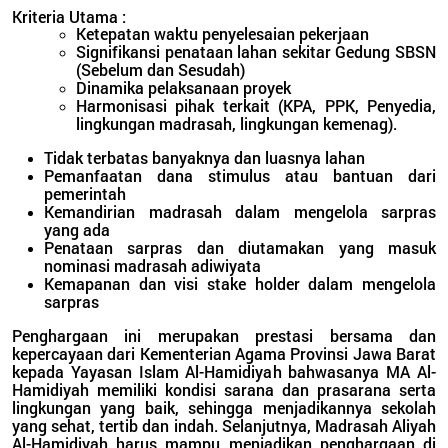
Kriteria Utama :
Ketepatan waktu penyelesaian pekerjaan
Signifikansi penataan lahan sekitar Gedung SBSN
(Sebelum dan Sesudah)
Dinamika pelaksanaan proyek
Harmonisasi pihak terkait (KPA, PPK, Penyedia,
lingkungan madrasah, lingkungan kemenag).
Tidak terbatas banyaknya dan luasnya lahan
Pemanfaatan dana stimulus atau bantuan dari
pemerintah
Kemandirian madrasah dalam mengelola sarpras
yang ada
Penataan sarpras dan diutamakan yang masuk
nominasi madrasah adiwiyata
Kemapanan dan visi stake holder dalam mengelola
sarpras
Penghargaan ini merupakan prestasi bersama dan
kepercayaan dari Kementerian Agama Provinsi Jawa Barat
kepada Yayasan Islam Al-Hamidiyah bahwasanya MA Al-
Hamidiyah memiliki kondisi sarana dan prasarana serta
lingkungan yang baik, sehingga menjadikannya sekolah
yang sehat, tertib dan indah. Selanjutnya, Madrasah Aliyah
Al-Hamidiyah harus mampu menjadikan penghargaan di