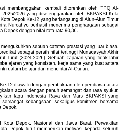
stasi membanggakan kembali ditorehkan oleh TPQ Al-
 2025/2026 yang diselenggarakan oleh BKPAKSI Kota 
ota Depok Ke-12 yang berlangsung di Alun-Alun Timur 
ira Nurcahyo berhasil menerima penghargaan sebagai 
a Depok dengan nilai rata-rata 90,36.
 mengukuhkan sebuah catatan prestasi yang luar biasa. 
dikat sebagai peraih nilai tertinggi Munaqasyah Akhir 
t-Turut (2024-2026). Sebuah capaian yang tidak lahir 
mbelajaran yang konsisten, kerja sama yang kuat antara 
tri dalam belajar dan mencintai Al-Qur'an.
Ke-12 diawali dengan pembukaan oleh pembawa acara 
gkaian acara dengan penuh semangat dan rasa syukur. 
nyikan lagu Indonesia Raya dan Mars BKPAKSI yang 
semangat kebangsaan sekaligus komitmen bersama 
a Depok.
 Kota Depok, Nasional dan Jawa Barat, Perwakilan 
a Depok turut memberikan motivasi kepada seluruh 