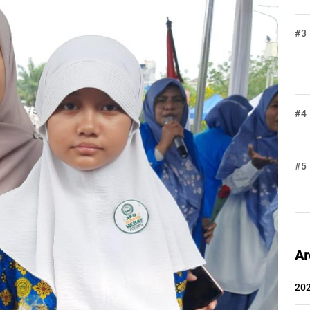
#3
#4
#5
Ar
20