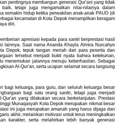
kan pentingnya membangun generasi Qur'ani yang tidak 
ik, tetapi juga mengamalkan nilai-nilainya dalam 
asa semakin hidup ketika perwakilan anak-anak PAUD (di 
rbagai kecamatan di Kota Depok menampilkan beragam 
ya diri.
mberian apresiasi kepada para santri berprestasi hasil 
i lainnya. Saat nama Ananda Khayla Almira Nurcahyo 
Kota Depok, tepuk tangan meriah dari para peserta dan 
gaan tersebut menjadi bukti nyata bahwa ketekunan, 
alu menemukan jalannya menuju keberhasilan. Sebagai 
gkisan Al-Qur'an, serta ucapan selamat secara langsung 
 bagi keluarga, para guru, dan seluruh keluarga besar 
hargaan bagi satu orang santri, tetapi juga menjadi 
Qur'an yang dilakukan secara berkelanjutan. Prestasi 
 tertinggi Munaqasyah Kota Depok merupakan nikmat besar 
restasi ini juga merupakan amanah yang harus dijaga dan 
garis akhir, melainkan motivasi untuk terus meningkatkan 
n karakter, serta melahirkan lebih banyak generasi 