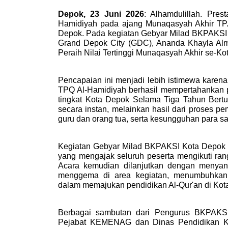
Depok, 23 Juni 2026
: Alhamdulillah. Pre
Hamidiyah pada ajang Munaqasyah Akhir TP.
Depok. Pada kegiatan Gebyar Milad BKPAKSI K
Grand Depok City (GDC), Ananda Khayla Alm
Peraih Nilai Tertinggi Munaqasyah Akhir se-Kot
Pencapaian ini menjadi lebih istimewa karena
TPQ Al-Hamidiyah berhasil mempertahankan pre
tingkat Kota Depok Selama Tiga Tahun Berturu
secara instan, melainkan hasil dari proses pe
guru dan orang tua, serta kesungguhan para san
Kegiatan Gebyar Milad BKPAKSI Kota Depok 
yang mengajak seluruh peserta mengikuti ran
Acara kemudian dilanjutkan dengan menya
menggema di area kegiatan, menumbuhkan 
dalam memajukan pendidikan Al-Qur'an di Kot
Berbagai sambutan dari Pengurus BKPAKSI
Pejabat KEMENAG dan Dinas Pendidikan Kot