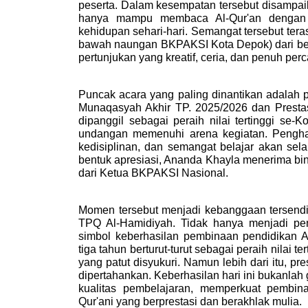
peserta. Dalam kesempatan tersebut disampai
hanya mampu membaca Al-Qur'an dengan ba
kehidupan sehari-hari. Semangat tersebut ter
bawah naungan BKPAKSI Kota Depok) dari be
pertunjukan yang kreatif, ceria, dan penuh perca
Puncak acara yang paling dinantikan adalah pe
Munaqasyah Akhir TP. 2025/2026 dan Prestas
dipanggil sebagai peraih nilai tertinggi se-
undangan memenuhi arena kegiatan. Penghar
kedisiplinan, dan semangat belajar akan sel
bentuk apresiasi, Ananda Khayla menerima bin
dari Ketua BKPAKSI Nasional. 
Momen tersebut menjadi kebanggaan tersendiri
TPQ Al-Hamidiyah. Tidak hanya menjadi peng
simbol keberhasilan pembinaan pendidikan Al-
tiga tahun berturut-turut sebagai peraih nilai
yang patut disyukuri. Namun lebih dari itu, p
dipertahankan. Keberhasilan hari ini bukanlah 
kualitas pembelajaran, memperkuat pembinaa
Qur'ani yang berprestasi dan berakhlak mulia.