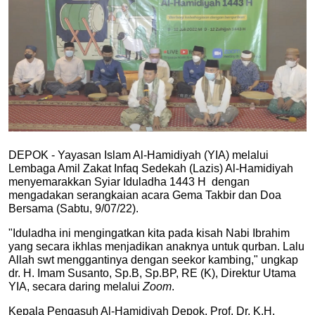
DEPOK - Yayasan Islam Al-Hamidiyah (YIA) melalui 
Lembaga Amil Zakat Infaq Sedekah (Lazis) Al-Hamidiyah 
menyemarakkan Syiar Iduladha 1443 H  dengan 
mengadakan serangkaian acara Gema Takbir dan Doa 
Bersama (Sabtu, 9/07/22). 
"Iduladha ini mengingatkan kita pada kisah Nabi Ibrahim 
yang secara ikhlas menjadikan anaknya untuk qurban. Lalu 
Allah swt menggantinya dengan seekor kambing," ungkap 
dr. H. Imam Susanto, Sp.B, Sp.BP, RE (K), Direktur Utama 
YIA, secara daring melalui 
Zoom
. 
Kepala Pengasuh Al-Hamidiyah Depok, Prof. Dr. K.H. 