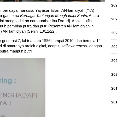
20
ber daya manusia, Yayasan Islam Al-Hamidiyah (YIA) 
engan tema 
Berbagai Tantangan Menghadapi Santri
. Acara 
20
ni menghadirkan narasumber Ibu Dra. Hj. Annie Lutfia 
luruh pembina putra dan putri Pesantren Al-Hamidiyah ini 
) Al-Hamidiyah (Senin, 19/12/22).
20
 generasi Z, lahir antara 1996 sampai 2010, dan berusia 12 
 di antaranya melek digital, adaptif, 
self awareness
, dengan 
20
putra maupun putri.
20
20
20
20