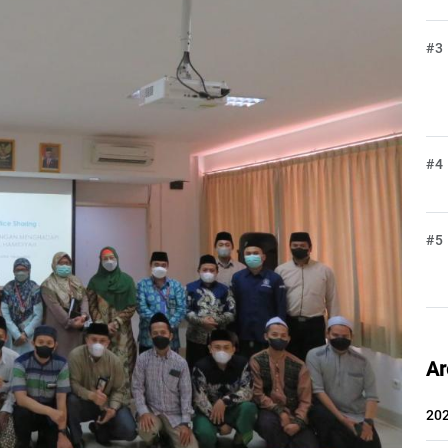
#3
#4
#5
Ar
20