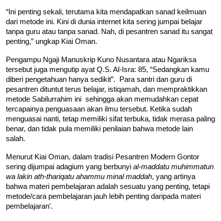
“Ini penting sekali, terutama kita mendapatkan sanad keilmuan 
dari metode ini. Kini di dunia internet kita sering jumpai belajar 
tanpa guru atau tanpa sanad. Nah, di pesantren sanad itu sangat 
penting,” ungkap Kiai Oman.
Pengampu Ngaji Manuskrip Kuno Nusantara atau Ngariksa 
tersebut juga mengutip ayat Q.S. Al-Isra: 85, “Sedangkan kamu 
diberi pengetahuan hanya sedikit”.  Para santri dan guru di 
pesantren dituntut terus belajar, istiqamah, dan mempraktikkan 
metode Sabilurrahim ini  sehingga akan memudahkan cepat 
tercapainya penguasaan akan ilmu tersebut. Ketika sudah 
menguasai nanti, tetap memiliki sifat terbuka, tidak merasa paling 
benar, dan tidak pula memiliki penilaian bahwa metode lain 
salah. 
Menurut Kiai Oman, dalam tradisi Pesantren Modern Gontor 
sering dijumpai adagium yang berbunyi 
al-maddatu muhimmatun 
wa lakin ath-thariqatu ahammu minal maddah
, yang artinya 
bahwa materi pembelajaran adalah sesuatu yang penting, tetapi 
metode/cara pembelajaran jauh lebih penting daripada materi 
pembelajaran'.