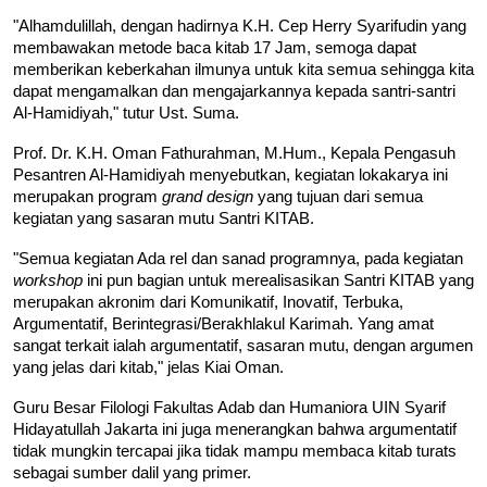
"Alhamdulillah, dengan hadirnya K.H. Cep Herry Syarifudin yang 
membawakan metode baca kitab 17 Jam, semoga dapat 
memberikan keberkahan ilmunya untuk kita semua sehingga kita 
dapat mengamalkan dan mengajarkannya kepada santri-santri 
Al-Hamidiyah," tutur Ust. Suma. 
Prof. Dr. K.H. Oman Fathurahman, M.Hum., Kepala Pengasuh 
Pesantren Al-Hamidiyah menyebutkan, kegiatan lokakarya ini 
merupakan program 
grand design
 yang tujuan dari semua 
kegiatan yang sasaran mutu Santri KITAB. 
"Semua kegiatan Ada rel dan sanad programnya, pada kegiatan 
workshop
 ini pun bagian untuk merealisasikan Santri KITAB yang 
merupakan akronim dari Komunikatif, Inovatif, Terbuka, 
Argumentatif, Berintegrasi/Berakhlakul Karimah. Yang amat 
sangat terkait ialah argumentatif, sasaran mutu, dengan argumen 
yang jelas dari kitab," jelas Kiai Oman. 
Guru Besar Filologi Fakultas Adab dan Humaniora UIN Syarif 
Hidayatullah Jakarta ini juga menerangkan bahwa argumentatif 
tidak mungkin tercapai jika tidak mampu membaca kitab turats 
sebagai sumber dalil yang primer.