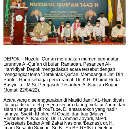
DEPOK – Nuzulul Qur’an merupakan momen peringatan
turunnya Al-Qur’an di bulan Ramadan. Pesantren Al-
Hamidiyah Depok mengadakan acara tersebut dengan
mengangkat tema ‘Berakhlak Qur’ani Membangun Jati Diri
Santri’. Hadir sebagai penceramah Dr. K.H. Khoirul Huda
Basyir, Lc., M.Si, Pengasuh Pesantren Al-Kaukab Bogor
(Jumat, 22/04/22).
Acara yang diselenggarakan di Masjid Jami’ AL-Hamidiyah
itu juga diikuti oleh peserta secara daring melalui Zoom dan
siaran langsung di YouTube. Di antara tokoh yang hadir
lainnya, Syekh Kholeel Al Obaidi dari Iraq (Musyrif
Pesantren Al-Kaukab), Dr. H. Ahmad Zayadi, M.Pd.
(Sekretaris Badan Amil Zakat Nasional/Baznas), dr. H.
Imam Susanto Sjaichu, Sp.B., Sp.BP-RE(K). (Direktur