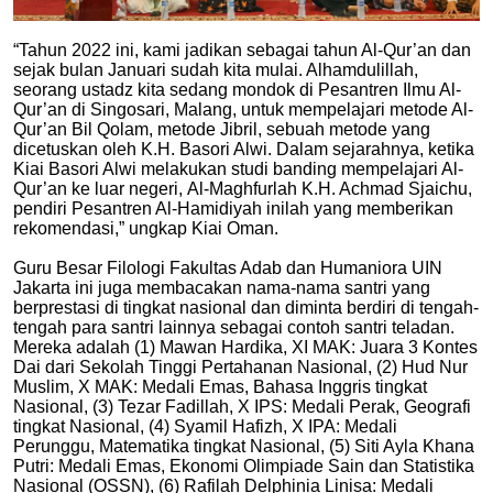
“Tahun 2022 ini, kami jadikan sebagai tahun Al-Qur’an dan
sejak bulan Januari sudah kita mulai. Alhamdulillah,
seorang ustadz kita sedang mondok di Pesantren Ilmu Al-
Qur’an di Singosari, Malang, untuk mempelajari metode Al-
Qur’an Bil Qolam, metode Jibril, sebuah metode yang
dicetuskan oleh K.H. Basori Alwi. Dalam sejarahnya, ketika
Kiai Basori Alwi melakukan studi banding mempelajari Al-
Qur’an ke luar negeri, Al-Maghfurlah K.H. Achmad Sjaichu,
pendiri Pesantren Al-Hamidiyah inilah yang memberikan
rekomendasi,” ungkap Kiai Oman.
Guru Besar Filologi Fakultas Adab dan Humaniora UIN
Jakarta ini juga membacakan nama-nama santri yang
berprestasi di tingkat nasional dan diminta berdiri di tengah-
tengah para santri lainnya sebagai contoh santri teladan.
Mereka adalah (1) Mawan Hardika, XI MAK: Juara 3 Kontes
Dai dari Sekolah Tinggi Pertahanan Nasional, (2) Hud Nur
Muslim, X MAK: Medali Emas, Bahasa Inggris tingkat
Nasional, (3) Tezar Fadillah, X IPS: Medali Perak, Geografi
tingkat Nasional, (4) Syamil Hafizh, X IPA: Medali
Perunggu, Matematika tingkat Nasional, (5) Siti Ayla Khana
Putri: Medali Emas, Ekonomi Olimpiade Sain dan Statistika
Nasional (OSSN), (6) Rafilah Delphinia Linisa: Medali